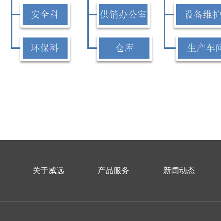
关于威远
产品服务
新闻动态