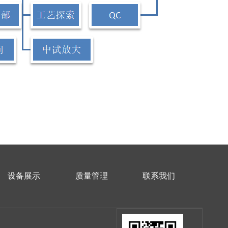
设备展示
质量管理
联系我们